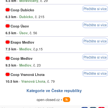
4.5 km
-
Moravičany
, č. 29
Přečtěte si více
Coop Dubicko
6.3 km
-
Dubicko
, č. 215
Přečtěte si více
Coop Úsov
6.5 km
-
Úsov
, č. 56
Přečtěte si více
Enapo Medlov
7.5 km
-
Medlov
, č.p.15
Přečtěte si více
Coop Medlov
9.5 km
-
Medlov
, č. 23
Přečtěte si více
Coop Vranová Lhota
10.5 km
-
Vranová Lhota
, č. 79
Kategorie ve Česke republiky
open-closed.cz •