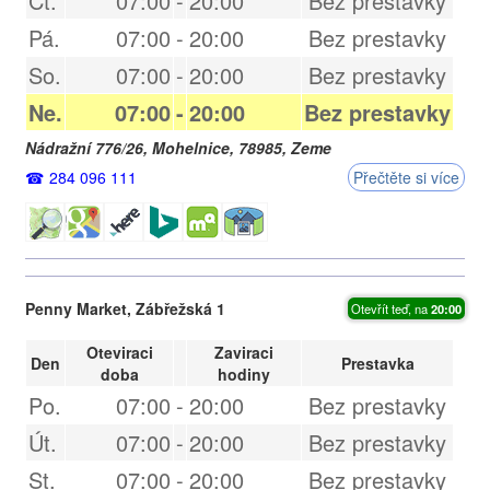
Čt.
07:00
-
20:00
Bez prestavky
Pá.
07:00
-
20:00
Bez prestavky
So.
07:00
-
20:00
Bez prestavky
Ne.
07:00
-
20:00
Bez prestavky
Nádražní 776/26,
Mohelnice
,
78985
,
Zeme
284 096 111
Přečtěte si více
Penny Market, Zábřežská 1
Otevřít teď, na
20:00
Oteviraci
Zaviraci
Den
Prestavka
doba
hodiny
Po.
07:00
-
20:00
Bez prestavky
Út.
07:00
-
20:00
Bez prestavky
St.
07:00
-
20:00
Bez prestavky