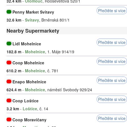
32.4 km
-
Olomouc
, Rooseveltova 520/1
Přečtěte si více
Penny Market Svitavy
32.6 km
-
Svitavy
, Brněnská 801/1
Nearby Supermarkety
Přečtěte si více
Lidl Mohelnice
182.8 m
-
Mohelnice
, 1. Máje 914/19
Přečtěte si více
Coop Mohelnice
610.2 m
-
Mohelnice
, č. 781
Přečtěte si více
Enapo Mohelnice
624.4 m
-
Mohelnice
, náměstí Svobody 929/24
Přečtěte si více
Coop Loštice
3.2 km
-
Loštice
, č. 14
Přečtěte si více
Coop Moravičany